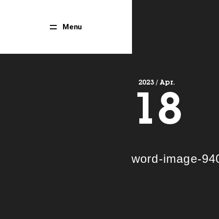
Close
Menu
Menu
2023 / Apr.
18
word-image-94