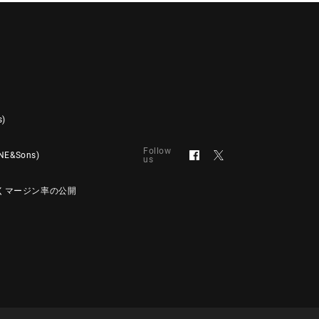
s)
Follow
&Sons)
us
くマージン率の公開