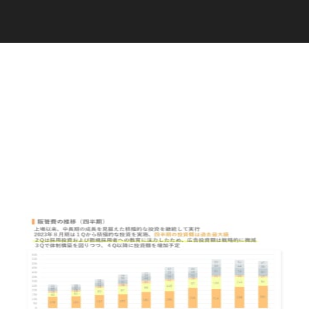
C
a
r
e
e
r
(
T
W
O
S
T
O
N
E
&
S
o
n
s
)
07.