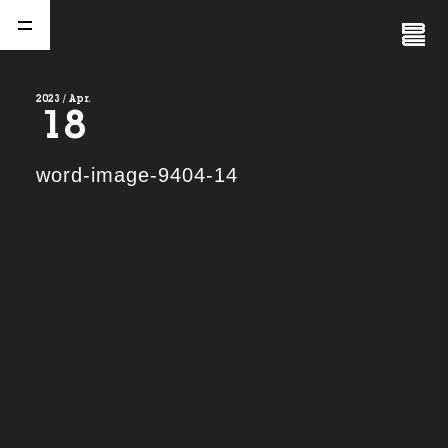
Close
Menu
2023 / Apr.
18
A
b
o
u
t
01.
word-image-9404-14
C
o
m
p
a
n
y
02.
N
e
w
s
03.
C
o
n
t
a
c
t
04.
S
e
r
v
i
c
e
(
T
W
O
S
T
O
N
E
&
S
o
n
s
)
05.
I
R
(
T
W
O
S
T
O
N
E
&
S
o
n
s
)
06.