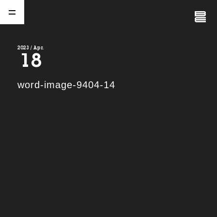
Close
Menu
2023 / Apr.
18
A
b
o
u
t
01.
word-image-9404-14
C
o
m
p
a
n
y
02.
N
e
w
s
03.
C
o
n
t
a
c
t
04.
S
e
r
v
i
c
e
(
T
W
O
S
T
O
N
E
&
S
o
n
s
)
05.
I
R
(
T
W
O
S
T
O
N
E
&
S
o
n
s
)
06.