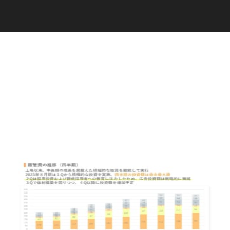
C
a
r
e
e
r
(
T
W
O
S
T
O
N
E
&
S
o
n
s
)
07.