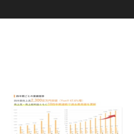
C
a
r
e
e
r
(
T
W
O
S
T
O
N
E
&
S
o
n
s
)
07.