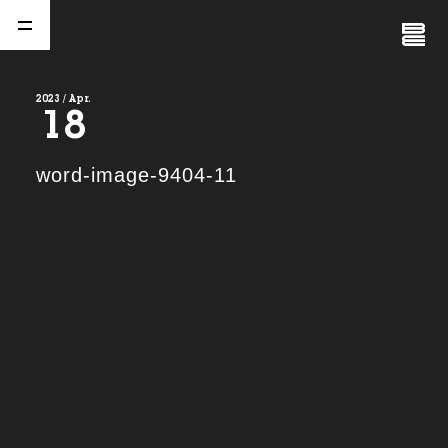
Close
Menu
2023 / Apr.
18
A
b
o
u
t
01.
word-image-9404-11
C
o
m
p
a
n
y
02.
N
e
w
s
03.
C
o
n
t
a
c
t
04.
S
e
r
v
i
c
e
(
T
W
O
S
T
O
N
E
&
S
o
n
s
)
05.
I
R
(
T
W
O
S
T
O
N
E
&
S
o
n
s
)
06.