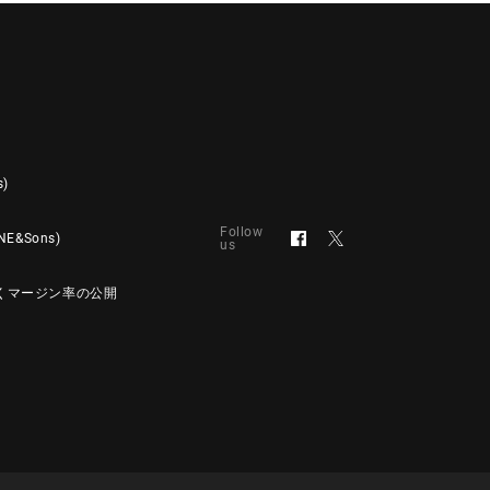
s)
Follow
&Sons)
us
くマージン率の公開