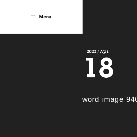
Close
Menu
Menu
2023 / Apr.
18
word-image-94