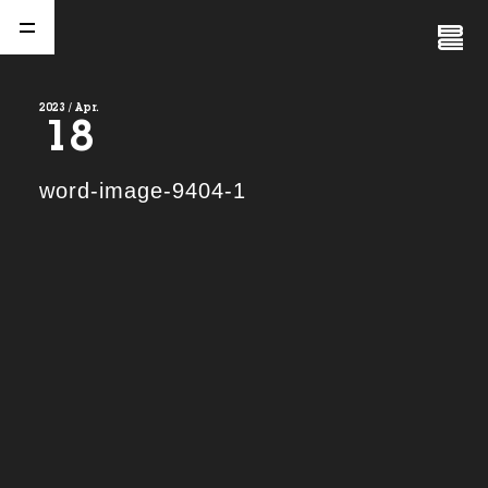
Close
Menu
2023 / Apr.
18
A
b
o
u
t
01.
word-image-9404-1
C
o
m
p
a
n
y
02.
N
e
w
s
03.
C
o
n
t
a
c
t
04.
S
e
r
v
i
c
e
(
T
W
O
S
T
O
N
E
&
S
o
n
s
)
05.
I
R
(
T
W
O
S
T
O
N
E
&
S
o
n
s
)
06.