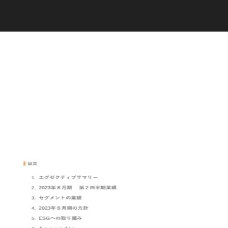
C
a
r
e
e
r
(
T
W
O
S
T
O
N
E
&
S
o
n
s
)
07.