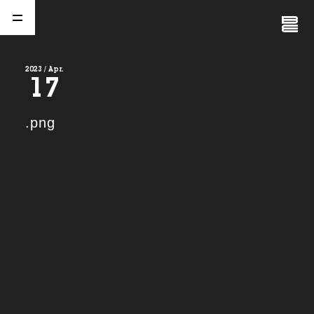
Close
Menu
2023 / Apr.
17
A
b
o
u
t
01.
.png
C
o
m
p
a
n
y
02.
N
e
w
s
03.
C
o
n
t
a
c
t
04.
S
e
r
v
i
c
e
(
T
W
O
S
T
O
N
E
&
S
o
n
s
)
05.
I
R
(
T
W
O
S
T
O
N
E
&
S
o
n
s
)
06.