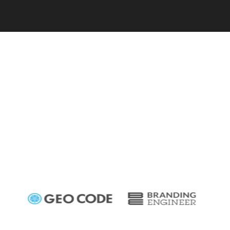
C
a
r
e
e
r
(
T
W
O
S
T
O
N
E
&
S
o
n
s
)
07.