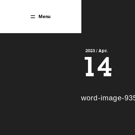
Close
Menu
Menu
2023 / Apr.
14
word-image-93