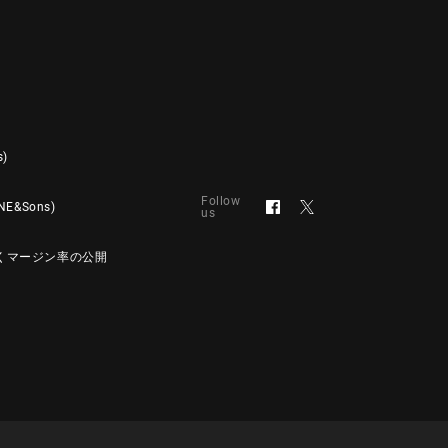
s)
Follow
&Sons)
us
くマージン率の公開