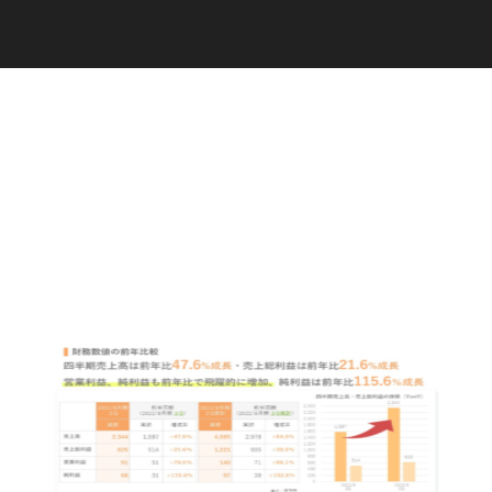
C
a
r
e
e
r
(
T
W
O
S
T
O
N
E
&
S
o
n
s
)
07.