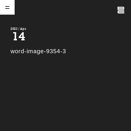
Close
Menu
2023 / Apr.
14
A
b
o
u
t
01.
word-image-9354-3
C
o
m
p
a
n
y
02.
N
e
w
s
03.
C
o
n
t
a
c
t
04.
S
e
r
v
i
c
e
(
T
W
O
S
T
O
N
E
&
S
o
n
s
)
05.
I
R
(
T
W
O
S
T
O
N
E
&
S
o
n
s
)
06.