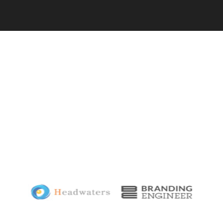
C
a
r
e
e
r
(
T
W
O
S
T
O
N
E
&
S
o
n
s
)
07.