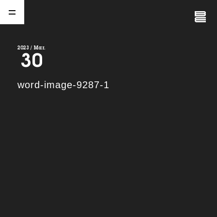
Close
Menu
2023 / Mar.
30
A
b
o
u
t
01.
word-image-9287-1
C
o
m
p
a
n
y
02.
N
e
w
s
03.
C
o
n
t
a
c
t
04.
S
e
r
v
i
c
e
(
T
W
O
S
T
O
N
E
&
S
o
n
s
)
05.
I
R
(
T
W
O
S
T
O
N
E
&
S
o
n
s
)
06.