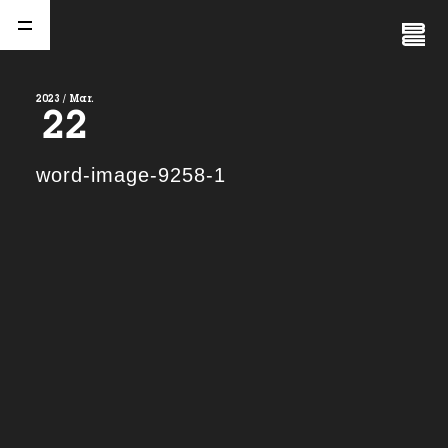
Close
Menu
2023 / Mar.
22
A
b
o
u
t
01.
word-image-9258-1
C
o
m
p
a
n
y
02.
N
e
w
s
03.
C
o
n
t
a
c
t
04.
S
e
r
v
i
c
e
(
T
W
O
S
T
O
N
E
&
S
o
n
s
)
05.
I
R
(
T
W
O
S
T
O
N
E
&
S
o
n
s
)
06.