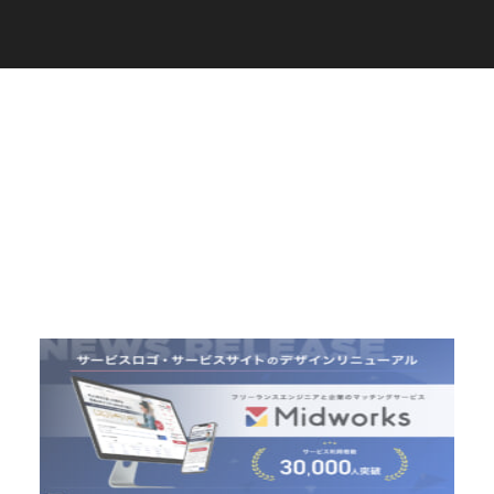
C
a
r
e
e
r
(
T
W
O
S
T
O
N
E
&
S
o
n
s
)
07.