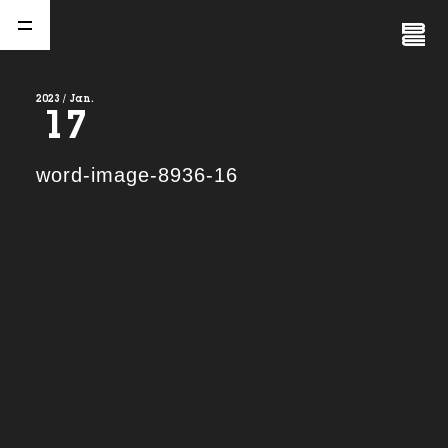
Close
Menu
2023 / Jan.
17
A
b
o
u
t
01.
word-image-8936-16
C
o
m
p
a
n
y
02.
N
e
w
s
03.
C
o
n
t
a
c
t
04.
S
e
r
v
i
c
e
(
T
W
O
S
T
O
N
E
&
S
o
n
s
)
05.
I
R
(
T
W
O
S
T
O
N
E
&
S
o
n
s
)
06.