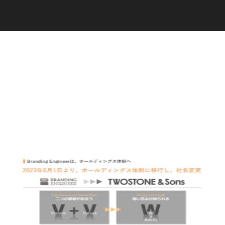
C
a
r
e
e
r
(
T
W
O
S
T
O
N
E
&
S
o
n
s
)
07.