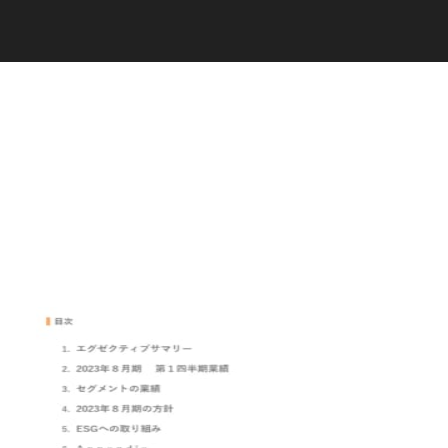
C
a
r
e
e
r
(
T
W
O
S
T
O
N
E
&
S
o
n
s
)
07.