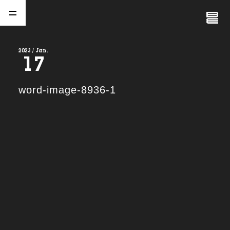
Close
Menu
2023 / Jan.
17
A
b
o
u
t
01.
word-image-8936-1
C
o
m
p
a
n
y
02.
N
e
w
s
03.
C
o
n
t
a
c
t
04.
S
e
r
v
i
c
e
(
T
W
O
S
T
O
N
E
&
S
o
n
s
)
05.
I
R
(
T
W
O
S
T
O
N
E
&
S
o
n
s
)
06.