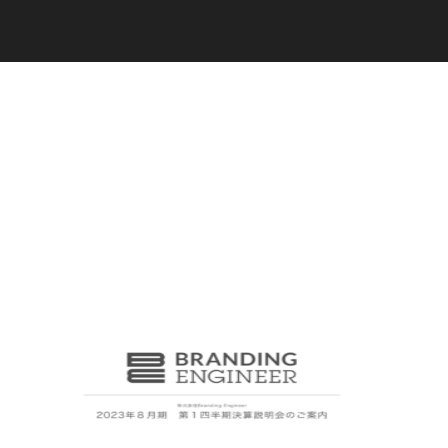
C
a
r
e
e
r
(
T
W
O
S
T
O
N
E
&
S
o
n
s
)
07.