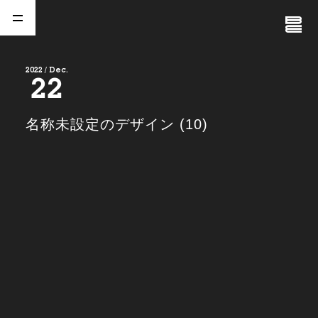
Close
Menu
2022 / Dec.
22
A
b
o
u
t
01.
名称未設定のデザイン (10)
C
o
m
p
a
n
y
02.
N
e
w
s
03.
C
o
n
t
a
c
t
04.
S
e
r
v
i
c
e
(
T
W
O
S
T
O
N
E
&
S
o
n
s
)
05.
I
R
(
T
W
O
S
T
O
N
E
&
S
o
n
s
)
06.