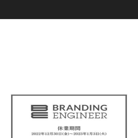
C
a
r
e
e
r
(
T
W
O
S
T
O
N
E
&
S
o
n
s
)
07.