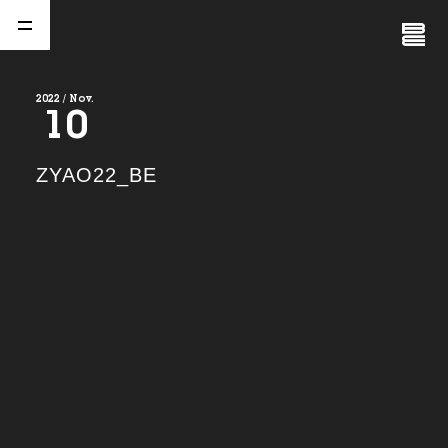
Close
Menu
2022 / Nov.
10
A
b
o
u
t
01.
ZYAO22_BE
C
o
m
p
a
n
y
02.
N
e
w
s
03.
C
o
n
t
a
c
t
04.
S
e
r
v
i
c
e
(
T
W
O
S
T
O
N
E
&
S
o
n
s
)
05.
I
R
(
T
W
O
S
T
O
N
E
&
S
o
n
s
)
06.