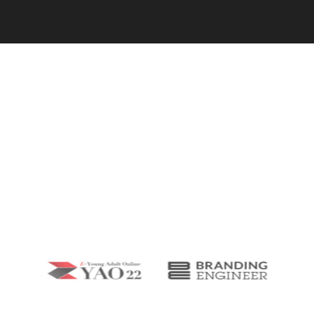
C
a
r
e
e
r
(
T
W
O
S
T
O
N
E
&
S
o
n
s
)
07.