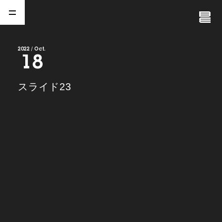
Close
Menu
2022 / Oct.
18
A
b
o
u
t
01.
スライド23
C
o
m
p
a
n
y
02.
N
e
w
s
03.
C
o
n
t
a
c
t
04.
S
e
r
v
i
c
e
(
T
W
O
S
T
O
N
E
&
S
o
n
s
)
05.
I
R
(
T
W
O
S
T
O
N
E
&
S
o
n
s
)
06.