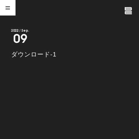
Close
Menu
2022 / Sep.
09
A
b
o
u
t
01.
ダウンロード-1
C
o
m
p
a
n
y
02.
N
e
w
s
03.
C
o
n
t
a
c
t
04.
S
e
r
v
i
c
e
(
T
W
O
S
T
O
N
E
&
S
o
n
s
)
05.
I
R
(
T
W
O
S
T
O
N
E
&
S
o
n
s
)
06.