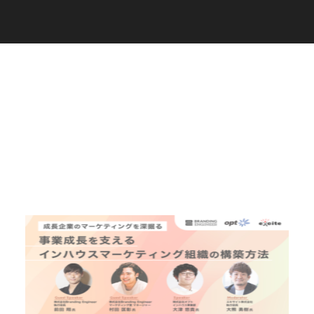
C
a
r
e
e
r
(
T
W
O
S
T
O
N
E
&
S
o
n
s
)
07.