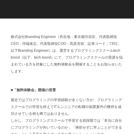
C
a
r
e
e
r
(
T
W
O
S
T
O
N
E
&
S
o
n
s
)
07.
株式会社Branding Engineer（所在地：東京都渋谷区、代表取締役
CEO：河端保志、代表取締役COO：髙原克弥、証券コード：7352、
以下Branding Engineer）は、運営するプログラミングスクールtech
boost（以下、tech boost）にて、プログラミングスクールの受講を悩
まれている方を対象にした無料体験会を開催することをお知らせいた
します。
■「無料体験会」開催の背景
最近ではプログラミングの学習経験が全くない方が、プログラミング
スクールでの学習を終えてITエンジニアの転職や副業案件の獲得を成
功させている例も稀ではありません。
しかし、プログラミングスクールで学習する前段階では「本当に自分
にプログラミングが向いているのか」「挫折せずに学ぶことができる