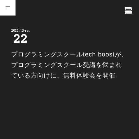
Close
Menu
2021 / Dec.
22
A
b
o
u
t
01.
プログラミングスクールtech boostが、
C
o
m
p
a
n
y
プログラミングスクール受講を悩まれ
02.
ている方向けに、無料体験会を開催
N
e
w
s
03.
C
o
n
t
a
c
t
04.
S
e
r
v
i
c
e
(
T
W
O
S
T
O
N
E
&
S
o
n
s
)
05.
I
R
(
T
W
O
S
T
O
N
E
&
S
o
n
s
)
06.