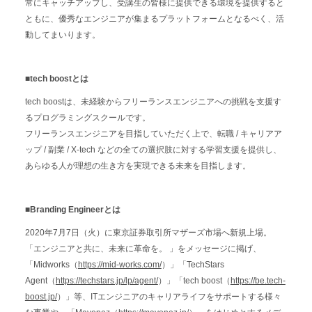
常にキャッチアップし、受講生の皆様に提供できる環境を提供すると
ともに、優秀なエンジニアが集まるプラットフォームとなるべく、活
動してまいります。
■tech boostとは
tech boostは、未経験からフリーランスエンジニアへの挑戦を支援す
るプログラミングスクールです。
フリーランスエンジニアを目指していただく上で、転職 / キャリアア
ップ / 副業 / X-tech などの全ての選択肢に対する学習支援を提供し、
あらゆる人が理想の生き方を実現できる未来を目指します。
■Branding Engineerとは
2020年7月7日（火）に東京証券取引所マザーズ市場へ新規上場。
「エンジニアと共に、未来に革命を。 」をメッセージに掲げ、
「Midworks（
https://mid-works.com/
）」「TechStars
Agent（
https://techstars.jp/lp/agent/
）」「tech boost（
https://be.tech-
boost.jp/
）」等、ITエンジニアのキャリアライフをサポートする様々