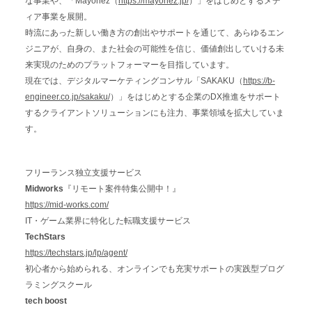
な事業や、「Mayonez（
https://mayonez.jp/
）」をはじめとするメデ
ィア事業を展開。
時流にあった新しい働き方の創出やサポートを通じて、あらゆるエン
ジニアが、自身の、また社会の可能性を信じ、価値創出していける未
来実現のためのプラットフォーマーを目指しています。
現在では、デジタルマーケティングコンサル「SAKAKU（
https://b-
engineer.co.jp/sakaku/
）」をはじめとする企業のDX推進をサポート
するクライアントソリューションにも注力、事業領域を拡大していま
す。
フリーランス独立支援サービス
Midworks
『リモート案件特集公開中！』
https://mid-works.com/
IT・ゲーム業界に特化した転職支援サービス
TechStars
https://techstars.jp/lp/agent/
初心者から始められる、オンラインでも充実サポートの実践型プログ
ラミングスクール
tech boost