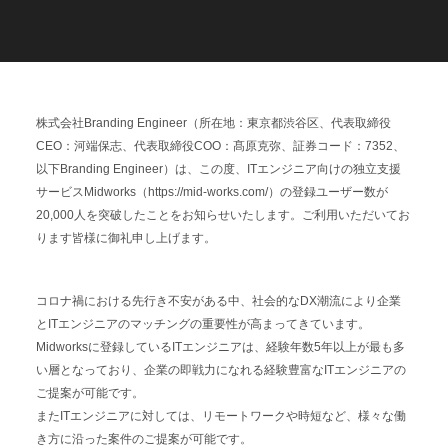
C
a
r
e
e
r
(
T
W
O
S
T
O
N
E
&
S
o
n
s
)
07.
株式会社Branding Engineer（所在地：東京都渋谷区、代表取締役
CEO：河端保志、代表取締役COO：髙原克弥、証券コード：7352、
以下Branding Engineer）は、この度、ITエンジニア向けの独立支援
サービスMidworks（https://mid-works.com/）の登録ユーザー数が
20,000人を突破したことをお知らせいたします。ご利用いただいてお
ります皆様に御礼申し上げます。
コロナ禍における先行き不安がある中、社会的なDX潮流により企業
とITエンジニアのマッチングの重要性が高まってきています。
Midworksに登録しているITエンジニアは、経験年数5年以上が最も多
い層となっており、企業の即戦力になれる経験豊富なITエンジニアの
ご提案が可能です。
またITエンジニアに対しては、リモートワークや時短など、様々な働
き方に沿った案件のご提案が可能です。