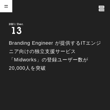
Close
Menu
2021 / Dec.
13
A
b
o
u
t
01.
Branding Engineer が提供するITエンジ
C
o
m
p
a
n
y
ニア向けの独立支援サービス
02.
「Midworks」の登録ユーザー数が
N
e
w
s
03.
20,000人を突破
C
o
n
t
a
c
t
04.
S
e
r
v
i
c
e
(
T
W
O
S
T
O
N
E
&
S
o
n
s
)
05.
I
R
(
T
W
O
S
T
O
N
E
&
S
o
n
s
)
06.