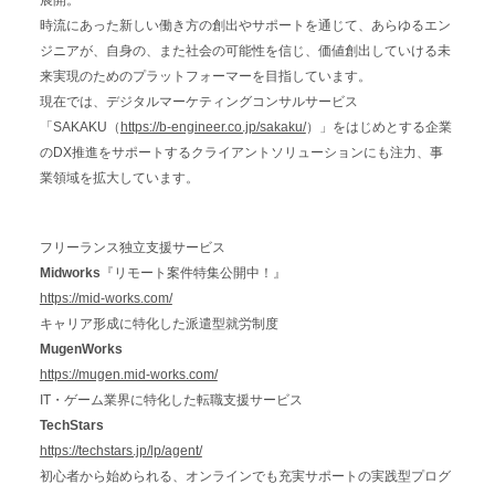
時流にあった新しい働き方の創出やサポートを通じて、あらゆるエン
ジニアが、自身の、また社会の可能性を信じ、価値創出していける未
来実現のためのプラットフォーマーを目指しています。
現在では、デジタルマーケティングコンサルサービス
「SAKAKU（
https://b-engineer.co.jp/sakaku/
）」をはじめとする企業
のDX推進をサポートするクライアントソリューションにも注力、事
業領域を拡大しています。
フリーランス独立支援サービス
Midworks
『リモート案件特集公開中！』
https://mid-works.com/
キャリア形成に特化した派遣型就労制度
MugenWorks
https://mugen.mid-works.com/
IT・ゲーム業界に特化した転職支援サービス
TechStars
https://techstars.jp/lp/agent/
初心者から始められる、オンラインでも充実サポートの実践型プログ