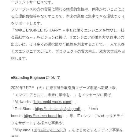
ージェントサービスです。
フリーランスの方の営業に関わる物理的負担や、保障がないことによ
る心理的負担等をなくすことで、本来の業務に集中できる環境づくり
をサポートします。
「MAKE ENGINEERS HAPPY ～幸せに働くエンジニアを増やし、社
会貢献する～」をビジョンに掲げ、ITエンジニアの働き方や案件との
出会いに、より多くの選択肢や可能性を創出することで、一人でも多
くのエンジニアのLIFEと、プロジェクトの質の向上、双方の実現を目
指します。
■Branding Engineerについて
2020年7月7日（火）に東京証券取引所マザーズ市場へ新規上場。
「エンジニアと共に、未来に革命を。 」をメッセージに掲げ、
「Midworks（
https://mid-works.com/
）」
「TechStars（
https://techstars.jp/lp/agent/
）」「tech
boost（
https://be.tech-boost.jp/
）」等、ITエンジニアのキャリアライ
フをサポートする様々な事業や、
「Mayonez（
https://mayonez.jp/
）」をはじめとするメディア事業を
展開。