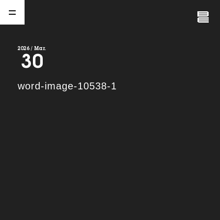
Close
Menu
2026 / Mar.
30
A
b
o
u
t
01.
word-image-10538-1
C
o
m
p
a
n
y
02.
N
e
w
s
03.
C
o
n
t
a
c
t
04.
S
e
r
v
i
c
e
(
T
W
O
S
T
O
N
E
&
S
o
n
s
)
05.
I
R
(
T
W
O
S
T
O
N
E
&
S
o
n
s
)
06.