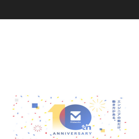
C
a
r
e
e
r
(
T
W
O
S
T
O
N
E
&
S
o
n
s
)
07.