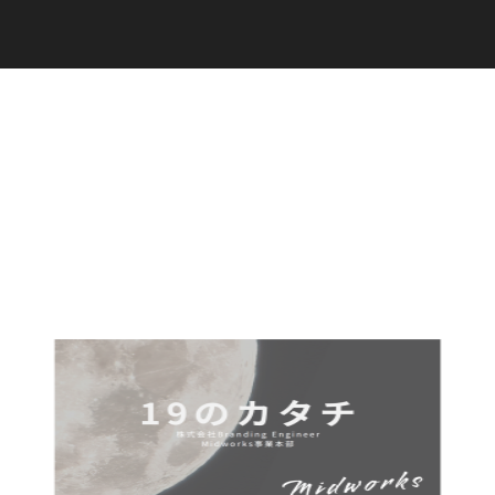
C
a
r
e
e
r
(
T
W
O
S
T
O
N
E
&
S
o
n
s
)
07.