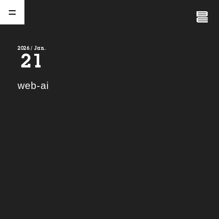
Close
Menu
2026 / Jan.
21
A
b
o
u
t
01.
web-ai
C
o
m
p
a
n
y
02.
N
e
w
s
03.
C
o
n
t
a
c
t
04.
S
e
r
v
i
c
e
(
T
W
O
S
T
O
N
E
&
S
o
n
s
)
05.
I
R
(
T
W
O
S
T
O
N
E
&
S
o
n
s
)
06.