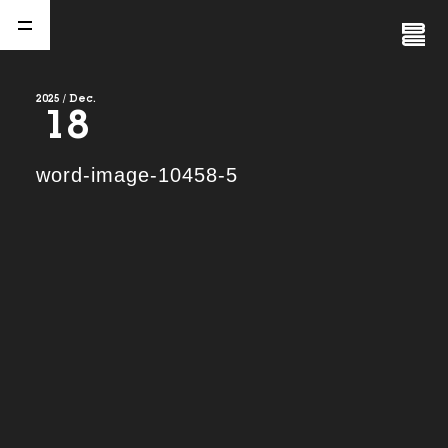
Close
Menu
2025 / Dec.
18
A
b
o
u
t
01.
word-image-10458-5
C
o
m
p
a
n
y
02.
N
e
w
s
03.
C
o
n
t
a
c
t
04.
S
e
r
v
i
c
e
(
T
W
O
S
T
O
N
E
&
S
o
n
s
)
05.
I
R
(
T
W
O
S
T
O
N
E
&
S
o
n
s
)
06.