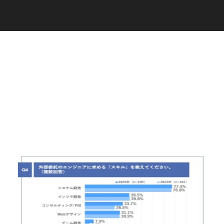
C
a
r
e
e
r
(
T
W
O
S
T
O
N
E
&
S
o
n
s
)
07.