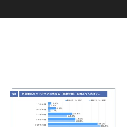
C
a
r
e
e
r
(
T
W
O
S
T
O
N
E
&
S
o
n
s
)
07.