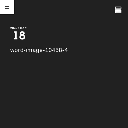
Close
Menu
2025 / Dec.
18
A
b
o
u
t
01.
word-image-10458-4
C
o
m
p
a
n
y
02.
N
e
w
s
03.
C
o
n
t
a
c
t
04.
S
e
r
v
i
c
e
(
T
W
O
S
T
O
N
E
&
S
o
n
s
)
05.
I
R
(
T
W
O
S
T
O
N
E
&
S
o
n
s
)
06.