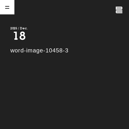
Close
Menu
2025 / Dec.
18
A
b
o
u
t
01.
word-image-10458-3
C
o
m
p
a
n
y
02.
N
e
w
s
03.
C
o
n
t
a
c
t
04.
S
e
r
v
i
c
e
(
T
W
O
S
T
O
N
E
&
S
o
n
s
)
05.
I
R
(
T
W
O
S
T
O
N
E
&
S
o
n
s
)
06.