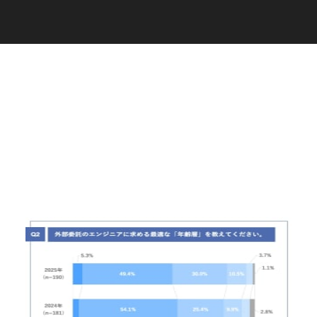
C
a
r
e
e
r
(
T
W
O
S
T
O
N
E
&
S
o
n
s
)
07.