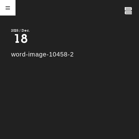
Close
Menu
2025 / Dec.
18
A
b
o
u
t
01.
word-image-10458-2
C
o
m
p
a
n
y
02.
N
e
w
s
03.
C
o
n
t
a
c
t
04.
S
e
r
v
i
c
e
(
T
W
O
S
T
O
N
E
&
S
o
n
s
)
05.
I
R
(
T
W
O
S
T
O
N
E
&
S
o
n
s
)
06.