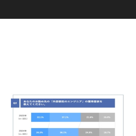
C
a
r
e
e
r
(
T
W
O
S
T
O
N
E
&
S
o
n
s
)
07.