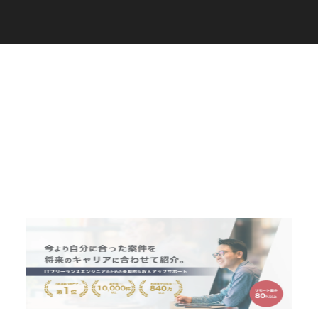
C
a
r
e
e
r
(
T
W
O
S
T
O
N
E
&
S
o
n
s
)
07.