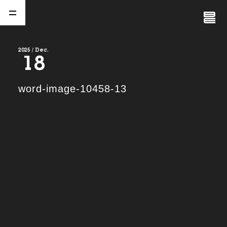
Close
Menu
2025 / Dec.
18
A
b
o
u
t
01.
word-image-10458-13
C
o
m
p
a
n
y
02.
N
e
w
s
03.
C
o
n
t
a
c
t
04.
S
e
r
v
i
c
e
(
T
W
O
S
T
O
N
E
&
S
o
n
s
)
05.
I
R
(
T
W
O
S
T
O
N
E
&
S
o
n
s
)
06.