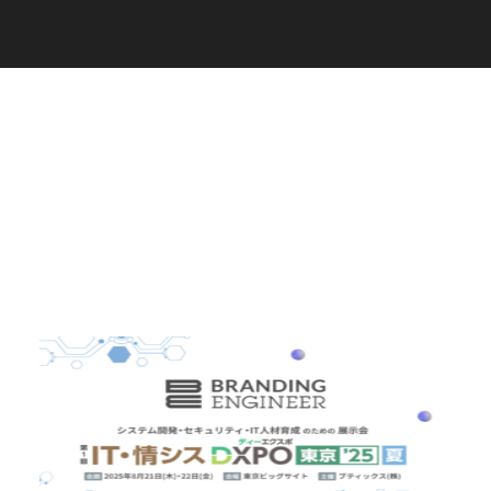
C
a
r
e
e
r
(
T
W
O
S
T
O
N
E
&
S
o
n
s
)
07.