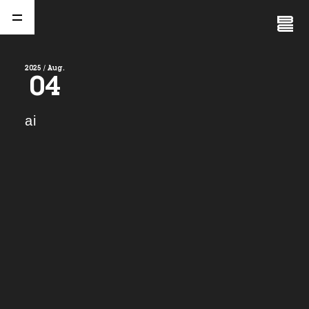
Close
Menu
2025 / Aug.
04
A
b
o
u
t
01.
ai
C
o
m
p
a
n
y
02.
N
e
w
s
03.
C
o
n
t
a
c
t
04.
S
e
r
v
i
c
e
(
T
W
O
S
T
O
N
E
&
S
o
n
s
)
05.
I
R
(
T
W
O
S
T
O
N
E
&
S
o
n
s
)
06.