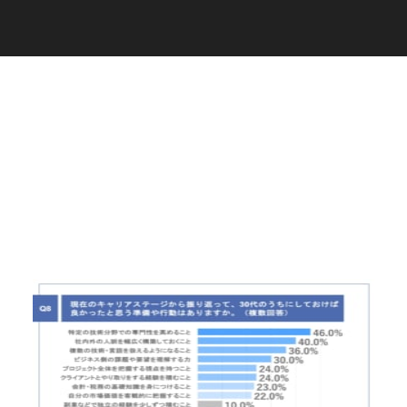
C
a
r
e
e
r
(
T
W
O
S
T
O
N
E
&
S
o
n
s
)
07.