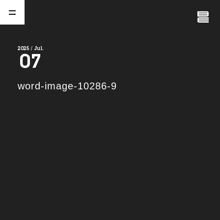
Close
Menu
2025 / Jul.
07
A
b
o
u
t
01.
word-image-10286-9
C
o
m
p
a
n
y
02.
N
e
w
s
03.
C
o
n
t
a
c
t
04.
S
e
r
v
i
c
e
(
T
W
O
S
T
O
N
E
&
S
o
n
s
)
05.
I
R
(
T
W
O
S
T
O
N
E
&
S
o
n
s
)
06.