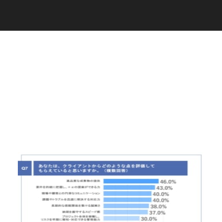
C
a
r
e
e
r
(
T
W
O
S
T
O
N
E
&
S
o
n
s
)
07.