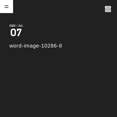
Close
Menu
2025 / Jul.
07
A
b
o
u
t
01.
word-image-10286-8
C
o
m
p
a
n
y
02.
N
e
w
s
03.
C
o
n
t
a
c
t
04.
S
e
r
v
i
c
e
(
T
W
O
S
T
O
N
E
&
S
o
n
s
)
05.
I
R
(
T
W
O
S
T
O
N
E
&
S
o
n
s
)
06.