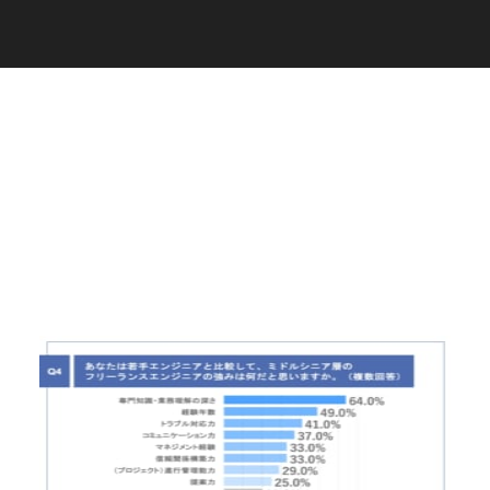
C
a
r
e
e
r
(
T
W
O
S
T
O
N
E
&
S
o
n
s
)
07.