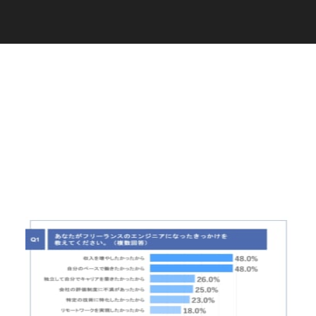
C
a
r
e
e
r
(
T
W
O
S
T
O
N
E
&
S
o
n
s
)
07.