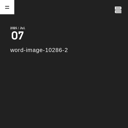
Close
Menu
2025 / Jul.
07
A
b
o
u
t
01.
word-image-10286-2
C
o
m
p
a
n
y
02.
N
e
w
s
03.
C
o
n
t
a
c
t
04.
S
e
r
v
i
c
e
(
T
W
O
S
T
O
N
E
&
S
o
n
s
)
05.
I
R
(
T
W
O
S
T
O
N
E
&
S
o
n
s
)
06.