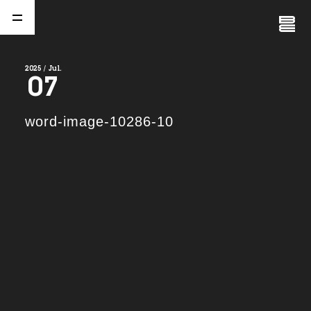
Close
Menu
2025 / Jul.
07
A
b
o
u
t
01.
word-image-10286-10
C
o
m
p
a
n
y
02.
N
e
w
s
03.
C
o
n
t
a
c
t
04.
S
e
r
v
i
c
e
(
T
W
O
S
T
O
N
E
&
S
o
n
s
)
05.
I
R
(
T
W
O
S
T
O
N
E
&
S
o
n
s
)
06.