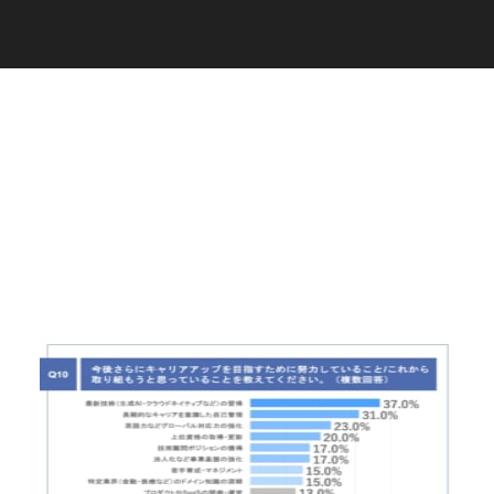
C
a
r
e
e
r
(
T
W
O
S
T
O
N
E
&
S
o
n
s
)
07.