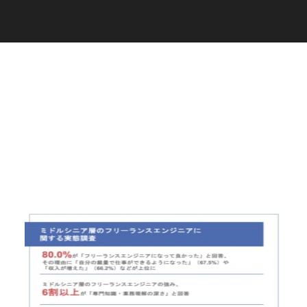
C
a
r
e
e
r
(
T
W
O
S
T
O
N
E
&
S
o
n
s
)
07.