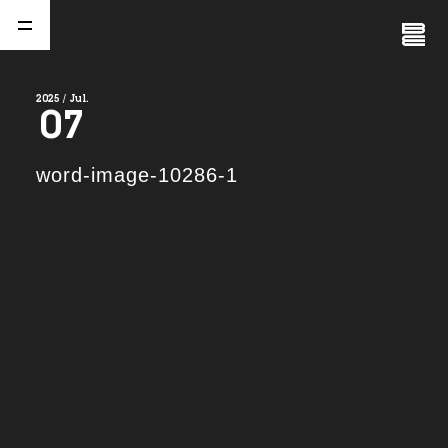
Close
Menu
2025 / Jul.
07
A
b
o
u
t
01.
word-image-10286-1
C
o
m
p
a
n
y
02.
N
e
w
s
03.
C
o
n
t
a
c
t
04.
S
e
r
v
i
c
e
(
T
W
O
S
T
O
N
E
&
S
o
n
s
)
05.
I
R
(
T
W
O
S
T
O
N
E
&
S
o
n
s
)
06.