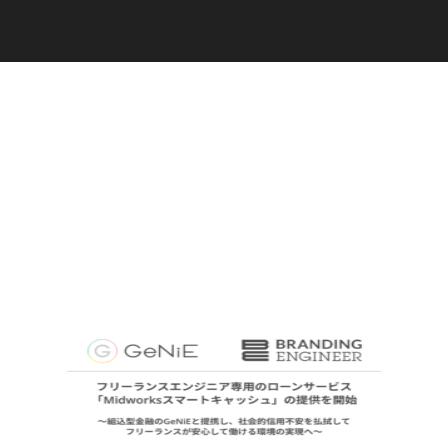
C
a
r
e
e
r
(
T
W
O
S
T
O
N
E
&
S
o
n
s
)
07.