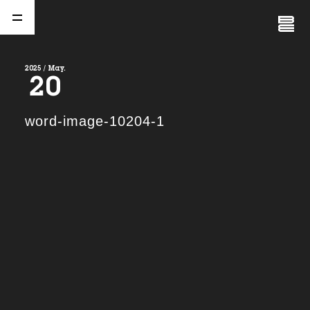
Close
Menu
2025 / May.
20
A
b
o
u
t
01.
word-image-10204-1
C
o
m
p
a
n
y
02.
N
e
w
s
03.
C
o
n
t
a
c
t
04.
S
e
r
v
i
c
e
(
T
W
O
S
T
O
N
E
&
S
o
n
s
)
05.
I
R
(
T
W
O
S
T
O
N
E
&
S
o
n
s
)
06.