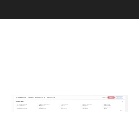
C
a
r
e
e
r
(
T
W
O
S
T
O
N
E
&
S
o
n
s
)
07.