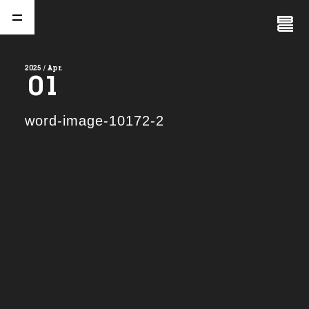
Close
Menu
2025 / Apr.
01
A
b
o
u
t
01.
word-image-10172-2
C
o
m
p
a
n
y
02.
N
e
w
s
03.
C
o
n
t
a
c
t
04.
S
e
r
v
i
c
e
(
T
W
O
S
T
O
N
E
&
S
o
n
s
)
05.
I
R
(
T
W
O
S
T
O
N
E
&
S
o
n
s
)
06.