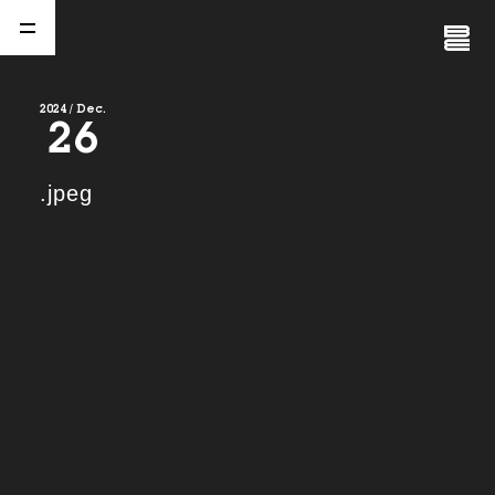
Close
Menu
2024 / Dec.
26
A
b
o
u
t
01.
.jpeg
C
o
m
p
a
n
y
02.
N
e
w
s
03.
C
o
n
t
a
c
t
04.
S
e
r
v
i
c
e
(
T
W
O
S
T
O
N
E
&
S
o
n
s
)
05.
I
R
(
T
W
O
S
T
O
N
E
&
S
o
n
s
)
06.