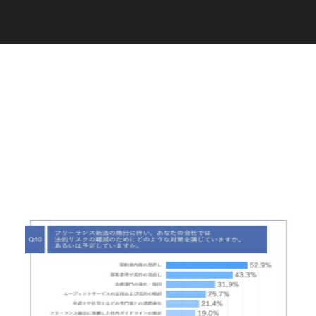
C
a
r
e
e
r
(
T
W
O
S
T
O
N
E
&
S
o
n
s
)
07.