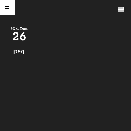
Close
Menu
2024 / Dec.
26
A
b
o
u
t
01.
.jpeg
C
o
m
p
a
n
y
02.
N
e
w
s
03.
C
o
n
t
a
c
t
04.
S
e
r
v
i
c
e
(
T
W
O
S
T
O
N
E
&
S
o
n
s
)
05.
I
R
(
T
W
O
S
T
O
N
E
&
S
o
n
s
)
06.