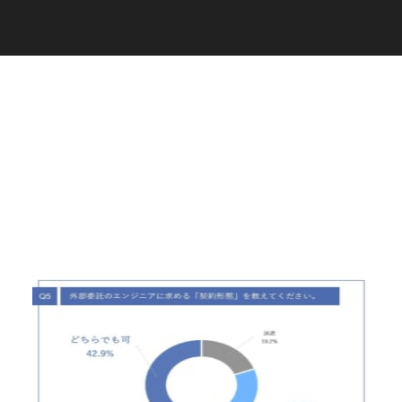
C
a
r
e
e
r
(
T
W
O
S
T
O
N
E
&
S
o
n
s
)
07.