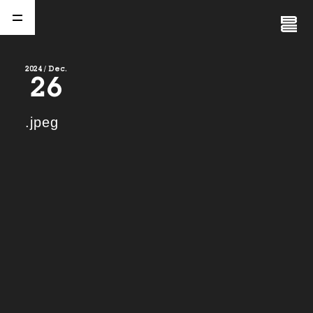
Close
Menu
2024 / Dec.
26
A
b
o
u
t
01.
.jpeg
C
o
m
p
a
n
y
02.
N
e
w
s
03.
C
o
n
t
a
c
t
04.
S
e
r
v
i
c
e
(
T
W
O
S
T
O
N
E
&
S
o
n
s
)
05.
I
R
(
T
W
O
S
T
O
N
E
&
S
o
n
s
)
06.