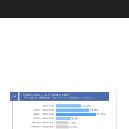
C
a
r
e
e
r
(
T
W
O
S
T
O
N
E
&
S
o
n
s
)
07.