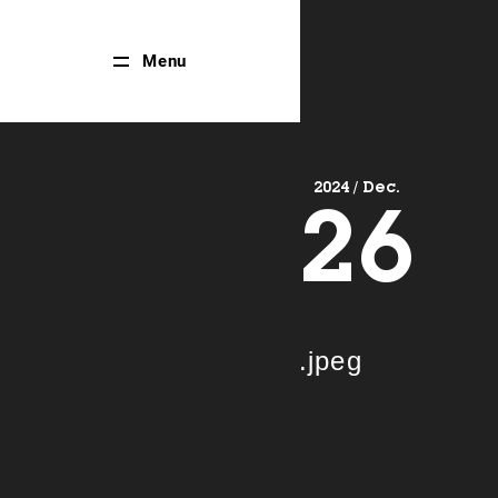
Close
Menu
Menu
2024 / Dec.
26
.jpeg