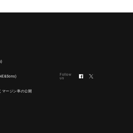
s)
Follow
&Sons)
us
くマージン率の公開