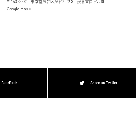
〒150-0002 東京都渋谷区渋谷2-22-3 渋谷東口ビル6F
Google Map >
t
(
T
W
O
S
T
O
N
E
&
S
o
n
s
)
n FaceBook
Share on Twitter
O
N
E
&
S
o
n
s
)
T
W
O
S
T
O
N
E
&
S
o
n
s
)