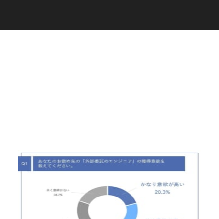
C
a
r
e
e
r
(
T
W
O
S
T
O
N
E
&
S
o
n
s
)
07.