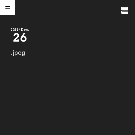
Close
Menu
2024 / Dec.
26
A
b
o
u
t
01.
.jpeg
C
o
m
p
a
n
y
02.
N
e
w
s
03.
C
o
n
t
a
c
t
04.
S
e
r
v
i
c
e
(
T
W
O
S
T
O
N
E
&
S
o
n
s
)
05.
I
R
(
T
W
O
S
T
O
N
E
&
S
o
n
s
)
06.