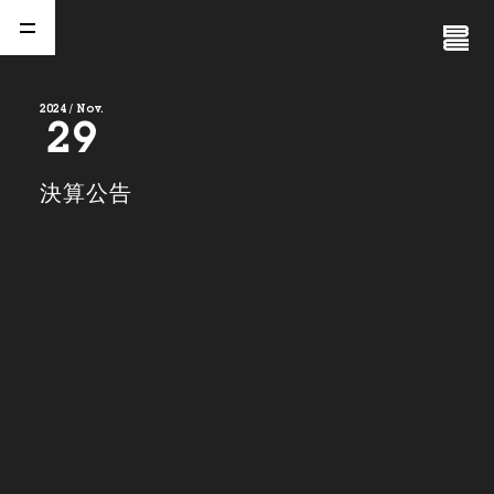
Close
Menu
2024 / Nov.
29
A
b
o
u
t
01.
決算公告
C
o
m
p
a
n
y
02.
N
e
w
s
03.
C
o
n
t
a
c
t
04.
S
e
r
v
i
c
e
(
T
W
O
S
T
O
N
E
&
S
o
n
s
)
05.
I
R
(
T
W
O
S
T
O
N
E
&
S
o
n
s
)
06.