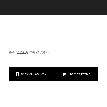
C
a
r
e
e
r
(
T
W
O
S
T
O
N
E
&
S
o
n
s
)
07.
詳細は
こちら
をご確認ください。
Share on FaceBook
Share on Twitter