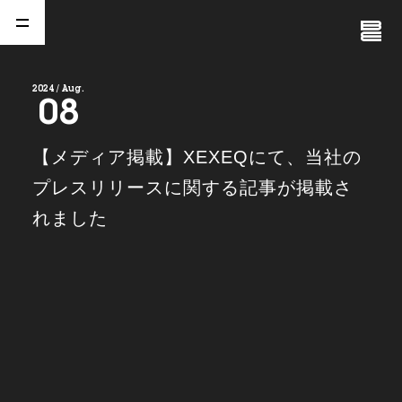
Close
Menu
2024 / Aug.
08
A
b
o
u
t
01.
【メディア掲載】XEXEQにて、当社の
C
o
m
p
a
n
y
プレスリリースに関する記事が掲載さ
02.
れました
N
e
w
s
03.
C
o
n
t
a
c
t
04.
S
e
r
v
i
c
e
(
T
W
O
S
T
O
N
E
&
S
o
n
s
)
05.
I
R
(
T
W
O
S
T
O
N
E
&
S
o
n
s
)
06.