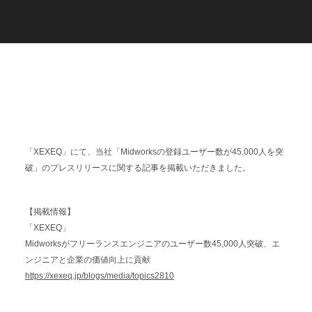
C
a
r
e
e
r
(
T
W
O
S
T
O
N
E
&
S
o
n
s
)
07.
「XEXEQ」にて、当社「Midworksの登録ユーザー数が45,000人を突
破」のプレスリリースに関する記事を掲載いただきました。
【掲載情報】
「XEXEQ」
Midworksがフリーランスエンジニアのユーザー数45,000人突破、エ
ンジニアと企業の価値向上に貢献
https://xexeq.jp/blogs/media/topics2810