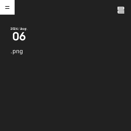
Close
Menu
2024 / Aug.
06
A
b
o
u
t
01.
.png
C
o
m
p
a
n
y
02.
N
e
w
s
03.
C
o
n
t
a
c
t
04.
S
e
r
v
i
c
e
(
T
W
O
S
T
O
N
E
&
S
o
n
s
)
05.
I
R
(
T
W
O
S
T
O
N
E
&
S
o
n
s
)
06.