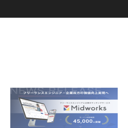
C
a
r
e
e
r
(
T
W
O
S
T
O
N
E
&
S
o
n
s
)
07.