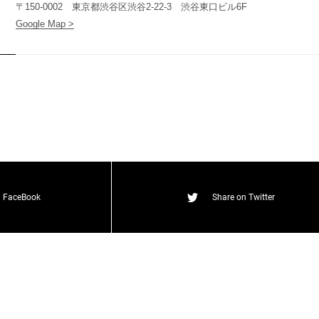
(
T
W
O
S
T
O
N
E
&
S
o
n
s
)
〒150-0002 東京都渋谷区渋谷2-22-3 渋谷東口ビル6F
Google Map >
O
N
E
&
S
o
n
s
)
T
W
O
S
T
O
N
E
&
S
o
n
s
)
n FaceBook
Share on Twitter