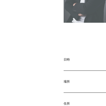
A
b
o
u
t
01.
C
o
m
p
a
02.
日時
N
e
w
s
03.
場所
C
o
n
t
a
c
04.
住所
05.