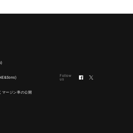
s)
Follow
&Sons)
us
くマージン率の公開