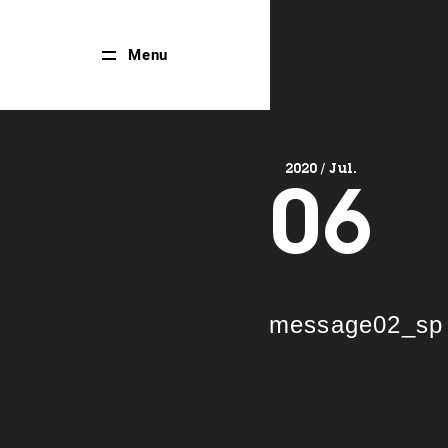
Close
Menu
Menu
2020 / Jul.
06
message02_sp