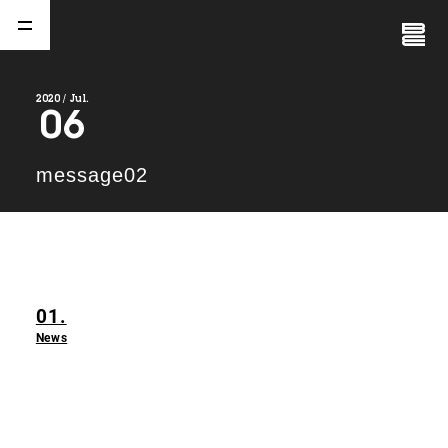
Close
Menu
2020 / Jul.
06
A
b
o
u
t
01.
message02
C
o
m
p
a
n
y
02.
N
e
w
s
03.
01.
C
o
n
t
a
c
t
04.
News
S
e
r
v
i
c
e
(
T
W
O
S
T
O
N
E
&
S
o
n
s
)
05.
I
R
(
T
W
O
S
T
O
N
E
&
S
o
n
s
)
06.