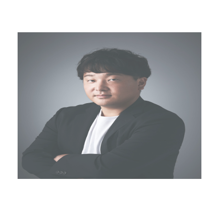
C
a
r
e
e
r
(
T
W
O
S
T
O
N
E
&
S
o
n
s
)
07.