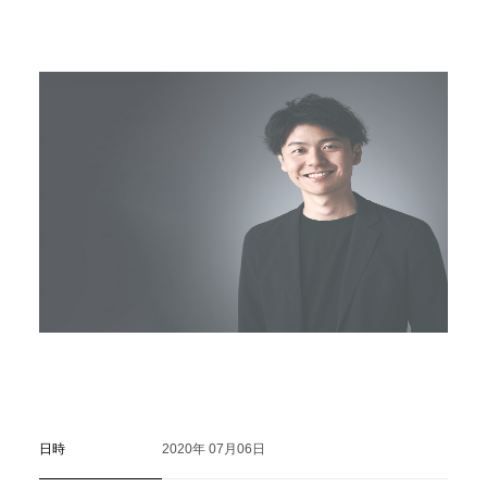
C
a
r
e
e
r
(
T
W
O
S
T
O
N
E
&
S
o
n
s
)
07.
日時
2020年 07月06日