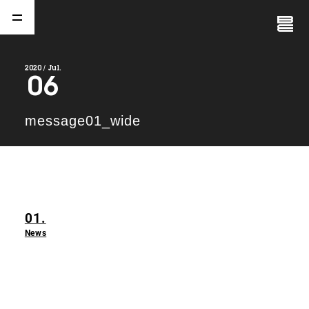
Close
Menu
2020 / Jul.
06
A
b
o
u
t
01.
message01_wide
C
o
m
p
a
n
y
02.
N
e
w
s
03.
01.
C
o
n
t
a
c
t
04.
News
S
e
r
v
i
c
e
(
T
W
O
S
T
O
N
E
&
S
o
n
s
)
05.
I
R
(
T
W
O
S
T
O
N
E
&
S
o
n
s
)
06.