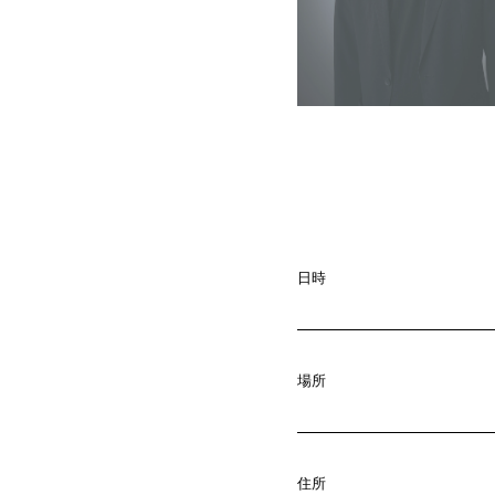
A
b
o
u
t
01.
C
o
m
p
a
02.
日時
N
e
w
s
03.
場所
C
o
n
t
a
c
04.
住所
05.