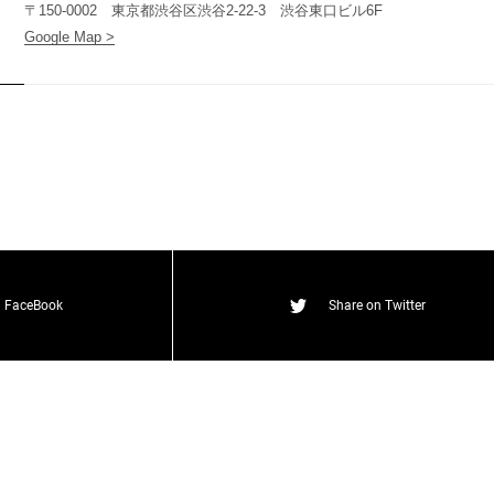
(
T
W
O
S
T
O
N
E
&
S
o
n
s
)
〒150-0002 東京都渋谷区渋谷2-22-3 渋谷東口ビル6F
Google Map >
O
N
E
&
S
o
n
s
)
T
W
O
S
T
O
N
E
&
S
o
n
s
)
n FaceBook
Share on Twitter