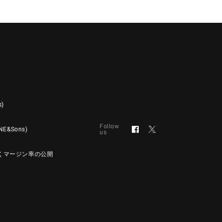
s)
Follow
&Sons)
us
くマージン率の公開