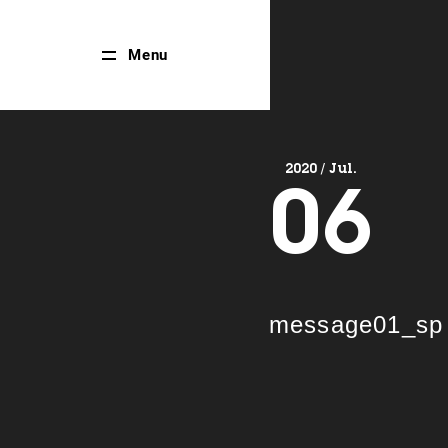
Close
Menu
Menu
2020 / Jul.
06
message01_sp