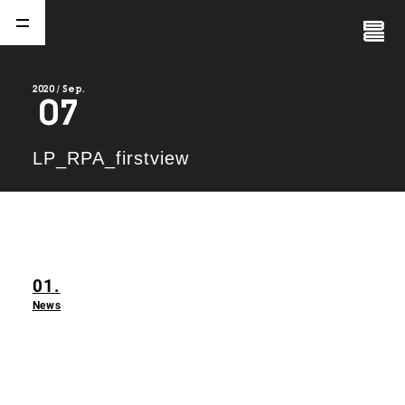
Close
Menu
2020 / Sep.
07
A
b
o
u
t
01.
LP_RPA_firstview
C
o
m
p
a
n
y
02.
N
e
w
s
03.
01.
C
o
n
t
a
c
t
04.
News
S
e
r
v
i
c
e
(
T
W
O
S
T
O
N
E
&
S
o
n
s
)
05.
I
R
(
T
W
O
S
T
O
N
E
&
S
o
n
s
)
06.