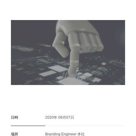
C
a
r
e
e
r
(
T
W
O
S
T
O
N
E
&
S
o
n
s
)
07.
日時
2020年 09月07日
場所
Branding Engineer 本社