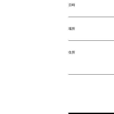
A
b
o
u
t
日時
C
o
m
p
a
02.
場所
N
e
w
s
03.
住所
C
o
n
t
a
c
04.
S
e
r
v
i
c
e
05.
I
R
(
T
W
O
S
T
06.