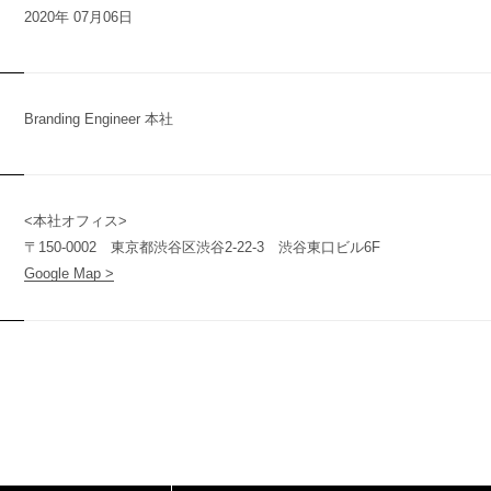
2020年 07月06日
n
y
Branding Engineer 本社
<本社オフィス>
〒150-0002 東京都渋谷区渋谷2-22-3 渋谷東口ビル6F
t
Google Map >
(
T
W
O
S
T
O
N
E
&
S
o
n
s
)
O
N
E
&
S
o
n
s
)