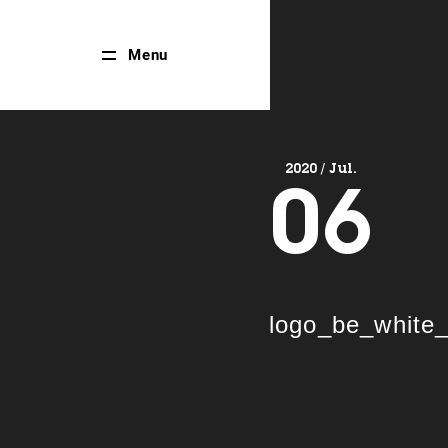
Close
Menu
Menu
2020 / Jul.
06
logo_be_white_